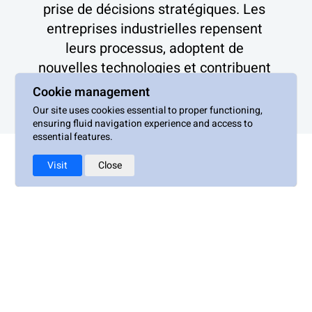
prise de décisions stratégiques. Les 
entreprises industrielles repensent 
leurs processus, adoptent de 
nouvelles technologies et contribuent 
à façonner un avenir où l’industrie est 
Cookie management
synonyme de progrès continu.
Our site uses cookies essential to proper functioning,
ensuring fluid navigation experience and access to
essential features.
Closed
Visit
Close
WILCO One | Industry 4.0 & transport - 2026 S2
6 mois pour structurer le plan de développement et accélérer l'atteinte du product-market-fit.
0 Day remaining